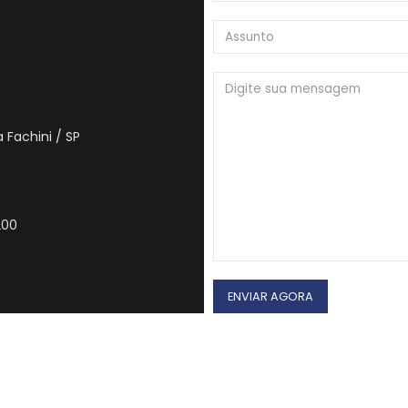
 Fachini / SP
200