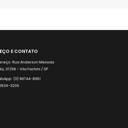
REÇO E CONTATO
ereço:
Rua Anderson Messias
a, 37/66 - Vila Fachini / SP
tsApp:
(11) 96744-8951
) 2834-3200