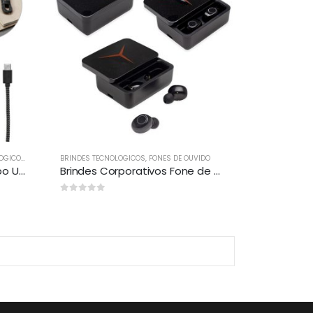
OGICOS
,
CELULAR
BRINDES TECNOLOGICOS
,
FONES DE OUVIDO
Brindes 100% Reciclado Cabo USB-C
Brindes Corporativos Fone de Ouvido Bluetooth com Case Carregador Personalizado
0
out of 5