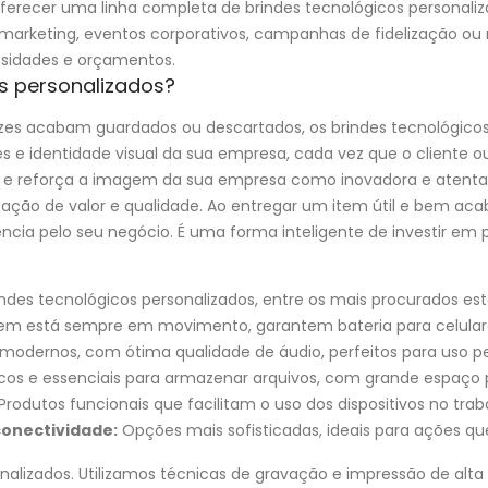
oferecer uma linha completa de brindes tecnológicos personali
 marketing, eventos corporativos, campanhas de fidelização o
ssidades e orçamentos.
os personalizados?
vezes acabam guardados ou descartados, os brindes tecnológico
s e identidade visual da sua empresa, cada vez que o cliente ou 
e reforça a imagem da sua empresa como inovadora e atenta 
sação de valor e qualidade. Ao entregar um item útil e bem 
cia pelo seu negócio. É uma forma inteligente de investir em 
es tecnológicos personalizados, entre os mais procurados est
em está sempre em movimento, garantem bateria para celulare
 modernos, com ótima qualidade de áudio, perfeitos para uso pes
cos e essenciais para armazenar arquivos, com grande espaço 
Produtos funcionais que facilitam o uso dos dispositivos no trab
conectividade:
Opções mais sofisticadas, ideais para ações q
lizados. Utilizamos técnicas de gravação e impressão de alta