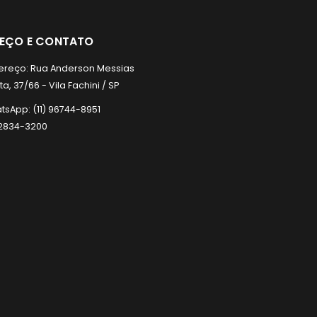
REÇO E CONTATO
ereço:
Rua Anderson Messias
a, 37/66 - Vila Fachini / SP
tsApp:
(11) 96744-8951
) 2834-3200