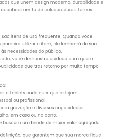
zados que unem design moderno, durabilidade e
u reconhecimento de colaboradores, temos
s são itens de uso frequente. Quando você
parceiro utilizar o item, ele lembrará da sua
às necessidades do público.
acabado, você demonstra cuidado com quem
publicidade que traz retorno por muito tempo.
ão:
s e tablets onde quer que estejam.
soal ou profissional.
para gravação e diversas capacidades.
alho, em casa ou no carro.
ue buscam um brinde de maior valor agregado.
 definição, que garantem que sua marca fique