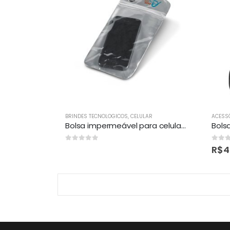
BRINDES TECNOLOGICOS
,
CELULAR
ACESS
Bolsa impermeável para celular personalizada
0
out of 5
0
out 
R$
4