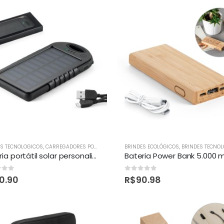
R
ES TECNOLOGICOS
,
CARREGADORES POWER BANK
,
CELULAR
BRINDES ECOLÓGICOS
,
POWER BANK
,
BRINDES TECNOL
Bateria portátil solar personalizada
of 5
0
out of 5
0.90
R$
90.98