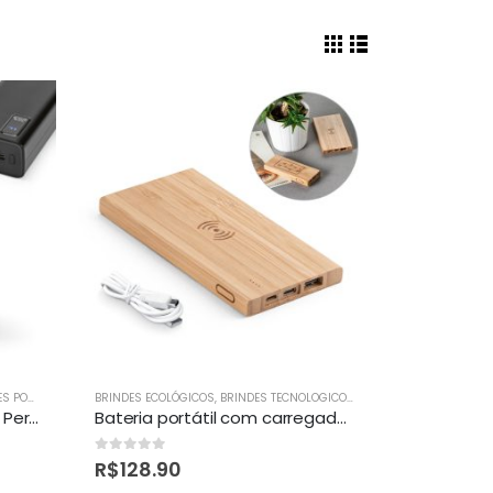
R BANK
BRINDES ECOLÓGICOS
,
BRINDES TECNOLOGICOS
,
CARREGADORES POWER
Bateria Portátil 30.000 mAh Personalizada
Bateria portátil com carregador wireless em bambu personalizada
0
out of 5
R$
128.90