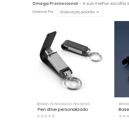
Omega Promocional
– A sua melhor escolha e
Ordenar Por:
BRINDES TECNOLOGICOS
,
PEN DRIVES
BRIND
Pen drive personalizado
0
out of 5
0
out 