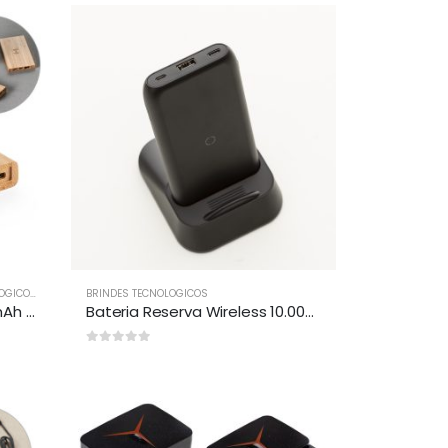
OGICOS
,
CARREGADORES POWER BANK
BRINDES TECNOLOGICOS
,
POWER BANK
Bateria Power Bank 5.000 mAh em Bambu Personalizado
Bateria Reserva Wireless 10.000mAh Personalizada
0
out of 5