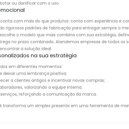
botar ou danificar com o uso.
omocional
, conta com mais do que produtos: conta com experiência e 
indo rigorosos padrões de fabricação para entregar sempre o mel
 escolhe o modelo que mais combina com sua estratégia, defin
a entrega no prazo combinado. Atendemos empresas de todos 
ncontrar a solução ideal.
onalizados na sua estratégia
izados em diferentes momentos:
s e deixar uma lembrança positiva;
cer a clientes antigos e incentivar novas compras;
oradores, valorizando a equipe interna;
serviços, reforçando a comunicação da marca.
ê transforma um simples presente em uma ferramenta de mark