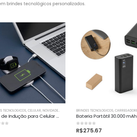
m brindes tecnológicos personalizados.
ES TECNOLOGICOS
,
CELULAR
,
NOVIDADES DE BRINDES
BRINDES TECNOLOGICOS
,
CARREGADORES POWE
Base de Indução para Celular e Iwatch personalizada
of 5
0
out of 5
R$
275.67