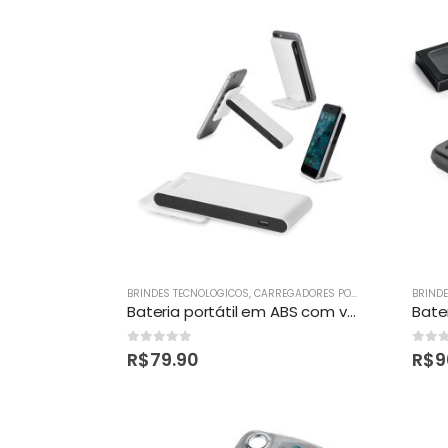
BRINDES TECNOLOGICOS
,
CARREGADORES POWER BANK
,
CELULA
BRIND
Bateria portátil em ABS com ventosas personalizada
0
out of 5
0
out 
R$
79.90
R$
9