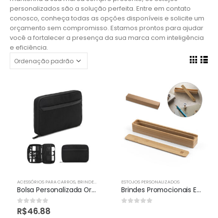
personalizados são a solução perfeita. Entre em contato
conosco, conheça todas as opções disponíveis e solicite um
orçamento sem compromisso. Estamos prontos para ajudar
você a fortalecer a presença da sua marca com inteligência
e eficiência.
ACESSÓRIOS PARA CARROS
,
BRINDES TECNOLOGICOS
ESTOJOS PERSONALIZADOS
,
CELULAR
,
ESTOJOS PERSONALIZADOS
Bolsa Personalizada Organizadora Para Acessórios Tecnológicos
Brindes Promocionais Estojos Personalizados
R$
46.88
0
out of 5
0
out of 5