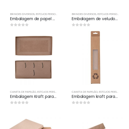
BRINDES DIVERSOS
,
ESTOJOS PERSONALIZADOS
BRINDES DIVERSOS
,
ESTOJOS PERSONALIZADOS
Embalagem de papel para caneta de brindes
Embalagem de veludo para caneta de brindes
0
out of 5
0
out of 5
CANETA DE PAPELÃO
,
ESTOJOS PERSONALIZADOS
CANETA DE PAPELÃO
,
ESTOJOS PERSONALIZADOS
Embalagem Kraft para Brindes Personalizado
Embalagem kraft para Canudos personalizadas
0
out of 5
0
out of 5