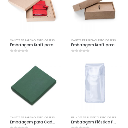
CANETA DE PAPELÃO
,
ESTOJOS PERSONALIZADOS
CANETA DE PAPELÃO
,
ESTOJOS PERSONALIZADOS
Embalagem Kraft para Kit de brindes personalizados
Embalagem Kraft para Pen Drive Personalizada Para Brindes
0
out of 5
0
out of 5
CANETA DE PAPELÃO
,
ESTOJOS PERSONALIZADOS
BRINDES DE PLÁSTICO
,
ESTOJOS PERSONALIZADOS
Embalagem para Caderneta tipo Moleskine Personalizada Para Brindes
Embalagem Plástica Para Chaveiros e Pen drives Personalizada