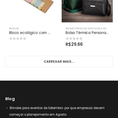
BLOCOS
BOLSAS TÉRMICAS
,
MOCHILAS E NECESSAIRES
Bloco ecológico com post it personalizados
Bolsa Térmica Personalizada
R$
29.66
0
out of 5
0
out of 5
CARREGAR MAIS...
Blog
Brindes para eventos de Setembro: por que empresas devem
começar o planejamento em Agosto