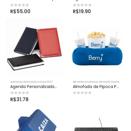
R$
55.00
R$
19.90
0
out of 5
0
out of 5
AGENDAS PERSONALIZADAS 2027
BRINDES DIVERSOS
,
BRINDES FEMININOS
,
NO
Agenda Personalizada SP
Almofada de Pipoca Personalizada
R$
31.78
0
out of 5
0
out of 5