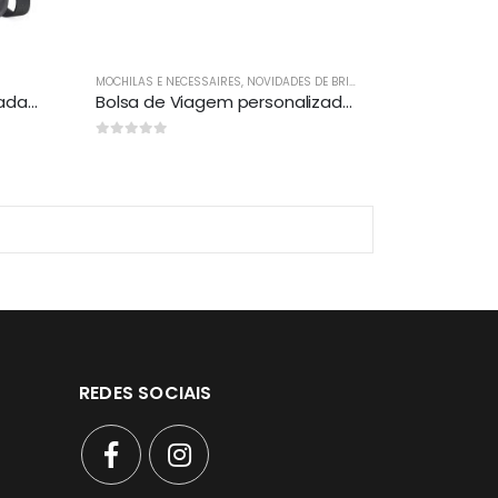
MOCHILAS E NECESSAIRES
,
NOVIDADES DE BRINDES
Bolsa de ombro personalizada com logo
Bolsa de Viagem personalizada para brinde
0
out of 5
REDES SOCIAIS