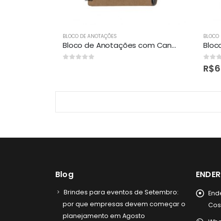
BLOCO DE ANOTAÇÕES
BLOCO
Bloco de Anotações com Caneta Personalizado
0
out of 5
0
out 
R$
6
Blog
ENDE
Brindes para eventos de Setembro:
End
por que empresas devem começar o
Cost
planejamento em Agosto