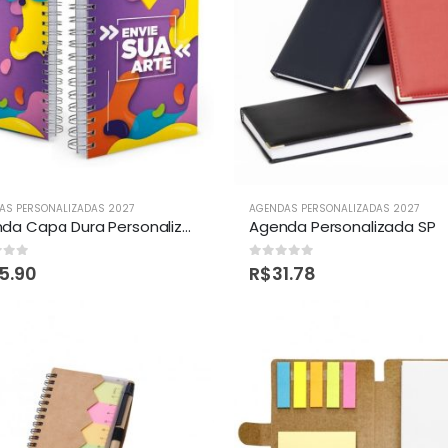
AS PERSONALIZADAS 2027
AGENDAS PERSONALIZADAS 2027
Agenda Capa Dura Personalizada 2027
Agenda Personalizada SP
of 5
0
out of 5
5.90
R$
31.78