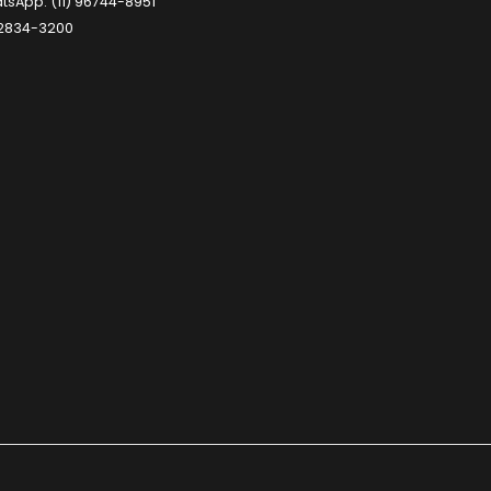
tsApp:
(11) 96744-8951
) 2834-3200