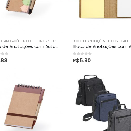
 DE ANOTAÇÕES
,
BLOCOS E CADERNETAS
BLOCO DE ANOTAÇÕES
,
BLOCOS E CADE
Bloco de Anotações com Autoadesivos e Caneta Personalizado
of 5
0
out of 5
.88
R$
5.90