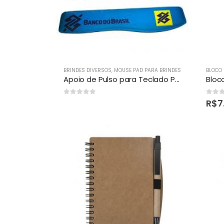
BRINDES DIVERSOS
,
MOUSE PAD PARA BRINDES
BLOCO
Apoio de Pulso para Teclado Personalizado
0
out of 5
0
out 
R$
7