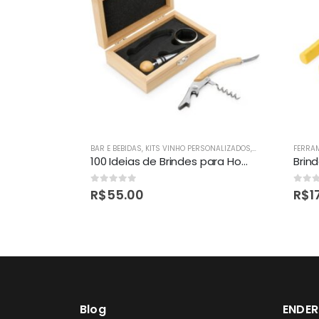
BAR E BEBIDAS
,
KITS VINHO PERSONALIZADOS
,
LINHA MASCULIN
FERRA
100 Ideias de Brindes para Homens e Presentes Criativos Masculinos
0
out of 5
0
out 
R$
55.00
R$
1
Blog
ENDE