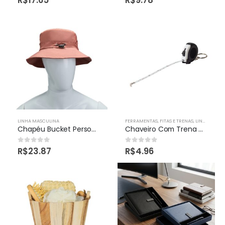
LINHA MASCULINA
FERRAMENTAS
,
FITAS E TRENAS
,
LINHA MASCULINA
Chapéu Bucket Personalizado
Chaveiro Com Trena de 1 Metro Personalizada
R$
23.87
R$
4.96
0
out of 5
0
out of 5