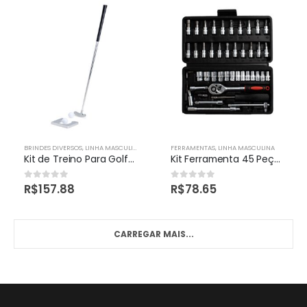
BRINDES DIVERSOS
,
LINHA MASCULINA
FERRAMENTAS
,
LINHA MASCULINA
Kit de Treino Para Golfe Personalizado
Kit Ferramenta 45 Peças Personalizados
R$
157.88
R$
78.65
0
out of 5
0
out of 5
CARREGAR MAIS...