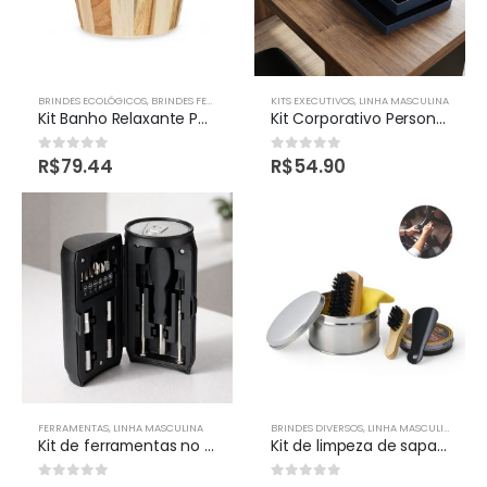
BRINDES ECOLÓGICOS
,
BRINDES FEMININOS
,
LINHA MASCULINA
KITS EXECUTIVOS
,
LINHA MASCULINA
Kit Banho Relaxante Personalizado Com 6 Peças
Kit Corporativo Personalizado
R$
79.44
R$
54.90
0
out of 5
0
out of 5
FERRAMENTAS
,
LINHA MASCULINA
BRINDES DIVERSOS
,
LINHA MASCULINA
Kit de ferramentas no formato de lata personalizada
Kit de limpeza de sapatos personalizados
0
out of 5
0
out of 5