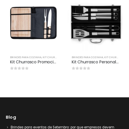
BRINDES PARA COZINHA
,
KIT CHURRASCO
BRINDES PARA COZINHA
,
KIT CHURRASCO
Kit Churrasco Promocional
Kit Churrasco Personalizado Para Brindes Corporativos
0
out of 5
0
out of 5
Blog
Brindes para eventos de Setembro: por que empresas devem