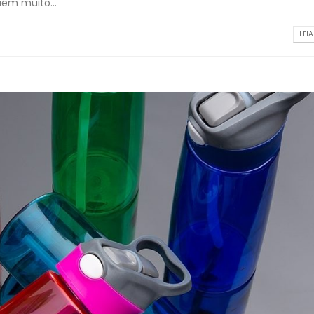
ém muito...
LEIA