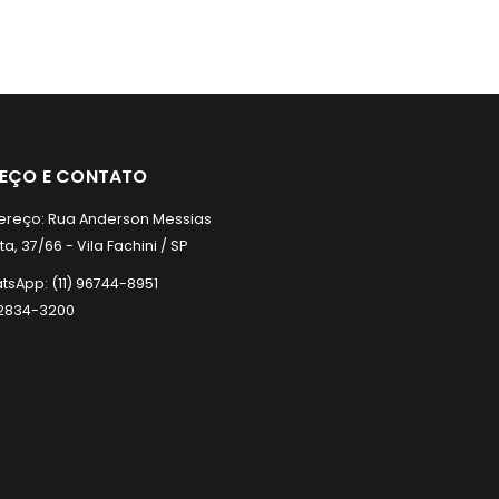
REÇO E CONTATO
ereço:
Rua Anderson Messias
a, 37/66 - Vila Fachini / SP
tsApp:
(11) 96744-8951
) 2834-3200