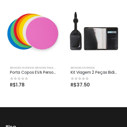
BRINDES DIVERSOS
,
BRINDES PARA COZINHA
,
UTENSÍLIOS DE COZINHA
BRINDES DIVERSOS
Porta Copos EVA Personalizados
Kit Viagem 2 Peças Bidins Personalizado
R$
1.78
R$
37.50
0
out of 5
0
out of 5
Blog